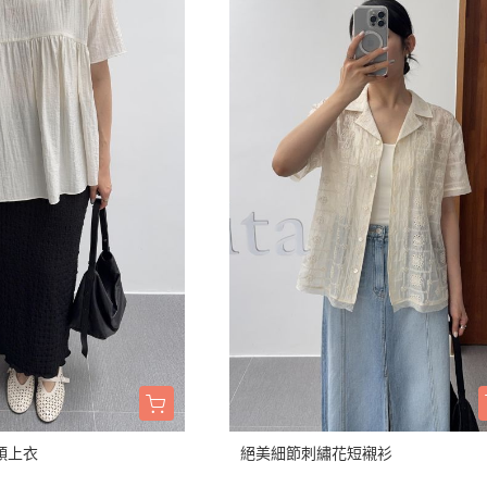
領上衣
絕美細節刺繡花短襯衫