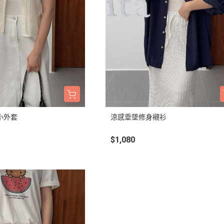
小外套
涼感垂墜修身襯衫
$1,080