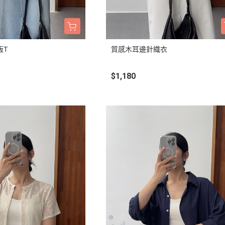
版T
質感木耳邊針織衣
$1,180