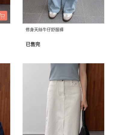
修身天絲牛仔舒服褲
已售完