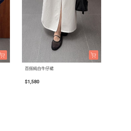
百搭純白牛仔裙
$1,580