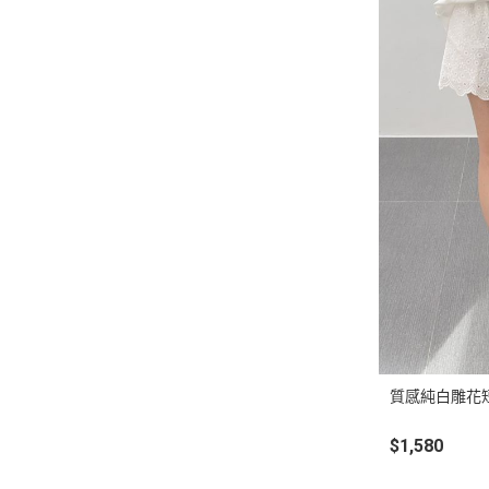
質感純白雕花
$1,580