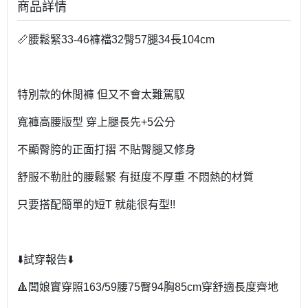
商品詳情
📏腰鬆緊33-46褲襠32臀57腿34長104cm
特別款的休閒褲 但又不會太難駕馭
寬褲高腰版型 穿上腿長先+5公分
不顯臀胯的正面打摺 不貼臀腿又修身
舒服不勒肚的腰鬆緊 有挺度不厚重 不悶熱的材質
只要搭配簡單的短T 就能很有型!!
⬇️試穿報告⬇️
🔺闆娘實穿照163/59腰75臀94胸85cm穿舒適長度齊地